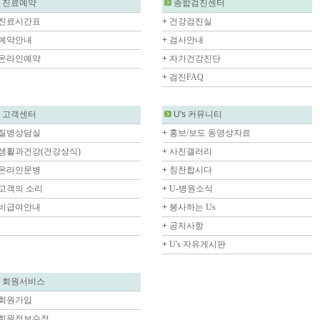
진료예약
종합검진센터
진료시간표
+
건강검진실
예약안내
+
검사안내
온라인예약
+
자가건강진단
+
검진FAQ
고객센터
U's 커뮤니티
질병상담실
+
홍보/보도 동영상자료
생활과건강(건강상식)
+
사진갤러리
온라인문병
+
칭찬합시다
고객의 소리
+
U-병원소식
비급여안내
+
봉사하는 Us
+
공지사항
+
U's 자유게시판
회원서비스
회원가입
회원정보수정