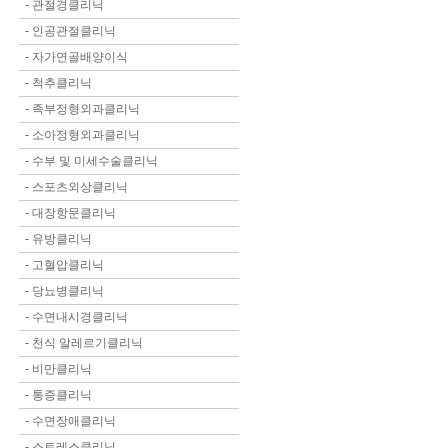
-
관절경클리닉
-
인공관절클리닉
-
자가연골배양이식
-
척추클리닉
-
족부정형외과클리닉
-
소아정형외과클리닉
-
수부 및 미세수술클리닉
-
스포츠외상클리닉
-
대장항문클리닉
-
유방클리닉
-
고혈압클리닉
-
당뇨병클리닉
-
수면내시경클리닉
-
천식 알레르기클리닉
-
비만클리닉
-
통증클리닉
-
수면장애클리닉
-
스트레스클리닉