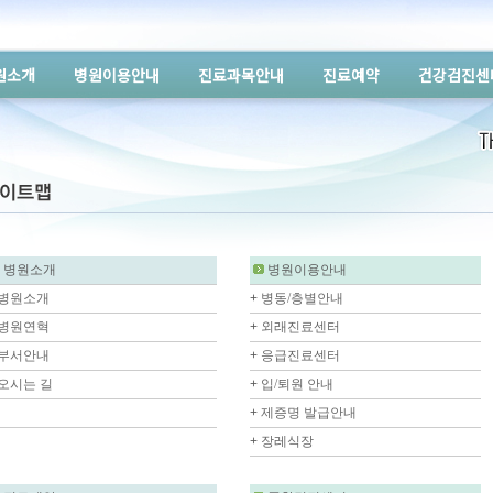
원소개
병원이용안내
진료과목안내
진료예약
건강검진센
병원소개
병원이용안내
병원소개
+
병동/층별안내
병원연혁
+
외래진료센터
부서안내
+
응급진료센터
오시는 길
+
입/퇴원 안내
+
제증명 발급안내
+
장레식장