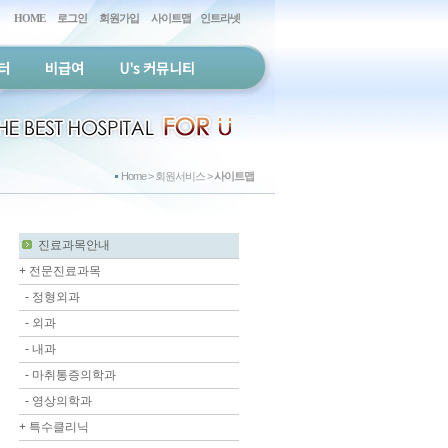
HOME
로그인
회원가입
사이트맵
인트라넷
터
비급여
U's 커뮤니티
Home > 회원서비스 >
사이트맵
진료과목안내
+
전문진료과목
-
정형외과
-
외과
-
내과
-
마취통증의학과
-
영상의학과
+
특수클리닉