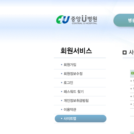
병
+
+
+
+