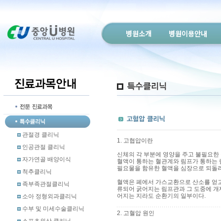
병원소개
병원이용안내
관절경 클리닉
1. 고협압이란
인공관절 클리닉
신체의 각 부분에 영양을 주고 불필요한
자가연골 배양이식
혈액이 통하는 혈관계와 림프가 통하는 
필요물을 함유한 혈액을 심장으로 되돌려
척추클리닉
혈액은 폐에서 가스교환으로 산소를 얻고
족부족관절클리닉
류되어 굵어지는 림프관과 그 도중에 개
어지는 지라도 순환기의 일부이다.
소아 정형외과클리닉
수부 및 미세수술클리닉
2. 고혈압 원인