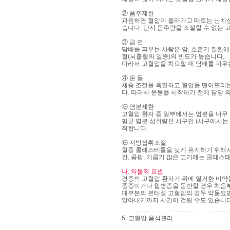
② 음주제한
과음하면 혈압이 올라가고 때로는 난치성
습니다. 단지 음주량을 조절할 수 없는 
③ 금 연
담배를 피우는 사람은 암, 호흡기 질환
혈(뇌출혈의 일종)의 빈도가 높습니다.
따라서 고혈압을 치료할 때 담배를 피우
④ 운 동
체중 조절을 촉진하고 혈압을 떨어뜨리는
다. 따라서 운동을 시작하기 전에 담당 
⑤ 염분제한
고혈압 환자 중 일부에서는 염분을 너무
평균 염분 섭취량은 서구인 (서구에서는 4
직합니다.
⑥ 지방섭취조절
혈중 콜레스테롤을 낮게 유지하기 위해서는
간, 콩팥, 기름기 많은 고기에는 콜레스
나. 약물적 요법
경증의 고혈압 환자가 위에 열거한 비약
중증이거나 합병증을 동반할 경우 처음부
대부분의 본태성 고혈압의 경우 약물요법
알아내기까지 시간이 걸릴 수도 있습니다
5. 고혈압 음식관리