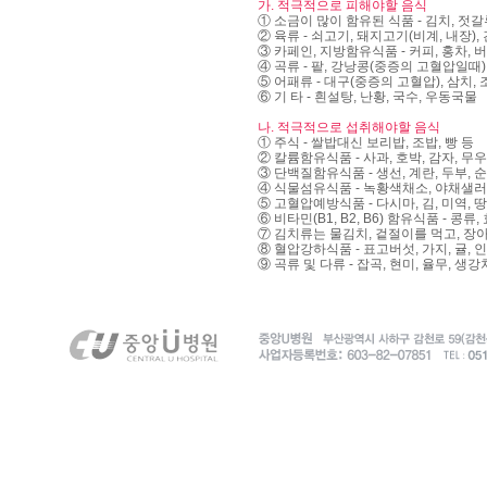
가. 적극적으로 피해야할 음식
① 소금이 많이 함유된 식품 - 김치, 젓갈류
② 육류 - 쇠고기, 돼지고기(비계, 내장),
③ 카페인, 지방함유식품 - 커피, 홍차, 버
④ 곡류 - 팥, 강낭콩(중증의 고혈압일때),
⑤ 어패류 - 대구(중증의 고혈압), 삼치, 
⑥ 기 타 - 흰설탕, 난황, 국수, 우동국물
나. 적극적으로 섭취해야할 음식
① 주식 - 쌀밥대신 보리밥, 조밥, 빵 등
② 칼륨함유식품 - 사과, 호박, 감자, 무우
③ 단백질함유식품 - 생선, 계란, 두부, 순
④ 식물섬유식품 - 녹황색채소, 야채샐러드
⑤ 고혈압예방식품 - 다시마, 김, 미역, 
⑥ 비타민(B1, B2, B6) 함유식품 - 콩류,
⑦ 김치류는 물김치, 겉절이를 먹고, 장
⑧ 혈압강하식품 - 표고버섯, 가지, 귤, 인
⑨ 곡류 및 다류 - 잡곡, 현미, 율무, 생