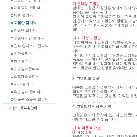
스포츠외상 클리닉
가.본태성 고혈압
대장항문 클리닉
본태성 고혈압의 원인은 알려져 있지 않
능성은 높아지게 됩니다.
유방 클리닉
그 외에 혈압의 증가를 가져오는 다른 요
압 환자가 있으면 고혈압이 발생될 가능
고혈압 클리닉
만약에 가족 및 가까운 친척이 젊은 나
합니다.
당뇨병 클리닉
나. 이차성 고혈압
수면내시경 클리닉
다른 병 때문에 고혈압이 유발된 것으로 
천식 알레르기 클리닉
두통이 있거나, 항고혈압제를 써도 효과
니다.
비만클리닉
이러한 이차성 고혈압의 원인은 신장혈관성
등으로 나누어지며, 신장혈관성 고혈압의
통증클리닉
진단을 위해서는 각각에 대하여 정밀 검
로 고혈압의 원인 질병을 찾아내는 것이
수면장애클리닉
스트레스클리닉
3. 고혈압의 증상
치매 클리닉
대부분 고혈압의 경우 증세가 나타나지 
혈압이 위험한 이유입니다.
학습장애 클리닉
고혈압을 갖고 있는 것을 알 수 있는 유
우울증/조울증 클리닉
4. 고혈압의 예방과 치료
고혈압은 거의 증상이 없으나 오랫동안 
예방이라고 할 수 있습니다.
가. 비약물적 요법
① 체중조절
체중이 많이 나가는 고혈압 환자가 체중