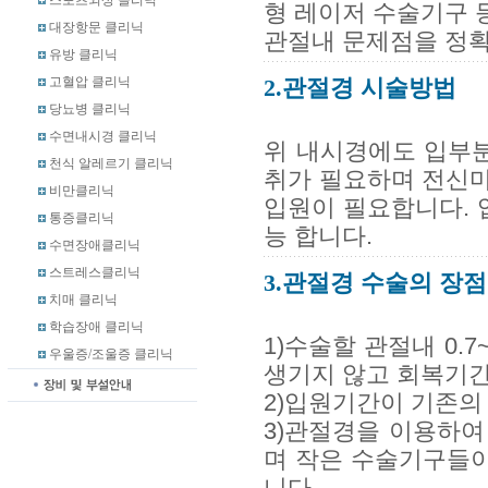
스포츠외상 클리닉
형 레이저 수술기구 
대장항문 클리닉
관절내 문제점을 정
유방 클리닉
고혈압 클리닉
2.관절경 시술방법
당뇨병 클리닉
수면내시경 클리닉
위 내시경에도 입부분
천식 알레르기 클리닉
취가 필요하며 전신
비만클리닉
입원이 필요합니다. 
통증클리닉
능 합니다.
수면장애클리닉
스트레스클리닉
3.관절경 수술의 장점
치매 클리닉
학습장애 클리닉
1)수술할 관절내 0.
우울증/조울증 클리닉
생기지 않고 회복기간
2)입원기간이 기존의
3)관절경을 이용하여
며 작은 수술기구들이
니다.