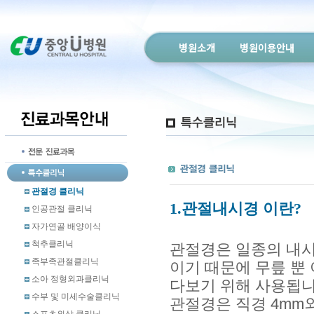
병원소개
병원이용안내
관절경 클리닉
1.관절내시경 이란?
인공관절 클리닉
자가연골 배양이식
척추클리닉
관절경은 일종의 내시
족부족관절클리닉
이기 때문에 무릎 뿐
소아 정형외과클리닉
다보기 위해 사용됩니
수부 및 미세수술클리닉
관절경은 직경 4mm