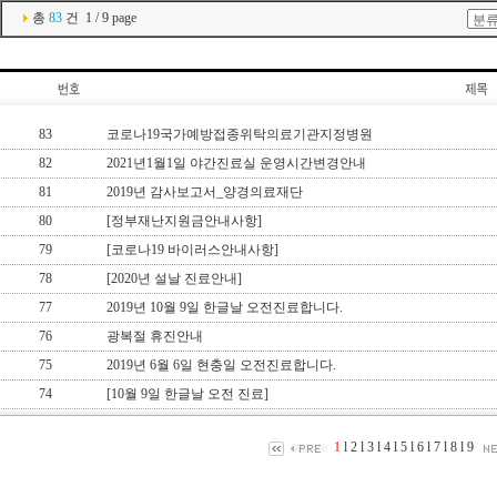
총
83
건 1 / 9 page
83
코로나19국가예방접종위탁의료기관지정병원
82
2021년1월1일 야간진료실 운영시간변경안내
81
2019년 감사보고서_양경의료재단
80
[정부재난지원금안내사항]
79
[코로나19 바이러스안내사항]
78
[2020년 설날 진료안내]
77
2019년 10월 9일 한글날 오전진료합니다.
76
광복절 휴진안내
75
2019년 6월 6일 현충일 오전진료합니다.
74
[10월 9일 한글날 오전 진료]
1
l
2
l
3
l
4
l
5
l
6
l
7
l
8
l
9