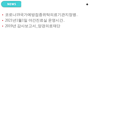
코로나19국가예방접종위탁의료기관지정병..
2021년1월1일 야간진료실 운영시간..
2019년 감사보고서_양경의료재단